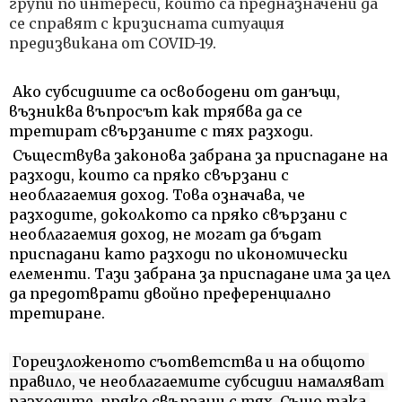
групи по интереси, които са предназначени да 
се справят с кризисната ситуация 
предизвикана от COVID-19.
 Ако субсидиите са освободени от данъци, 
възниква въпросът как трябва да се 
третират свързаните с тях разходи. 
 Съществува законова забрана за приспадане на 
разходи, които са пряко свързани с 
необлагаемия доход. Това означава, че 
разходите, доколкото са пряко свързани с 
необлагаемия доход, не могат да бъдат 
приспадани като разходи по икономически 
елементи. Тази забрана за приспадане има за цел 
да предотврати двойно преференциално 
третиране.
 Гореизложеното съответства и на общото 
правило, че необлагаемите субсидии намаляват 
разходите, пряко свързани с тях. Също така 