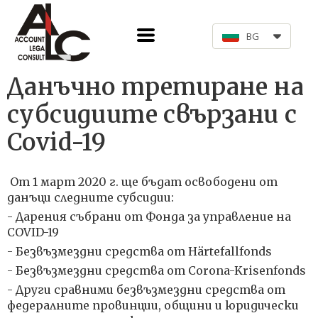
BG
Данъчно третиране на
субсидиите свързани с
Covid-19
 От 1 март 2020 г. ще бъдат освободени от 
данъци следните субсидии: 
- Дарения събрани от Фонда за управление на 
COVID-19 
- 
Безвъзмездни средства от Härtefallfonds 
- Безвъзмездни средства от Corona-Krisenfonds 
- Други сравними безвъзмездни средства от 
федералните провинции, общини и юридически 