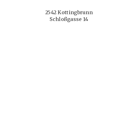
2542 Kottingbrunn
Schloßgasse 14
Telefon
+43 6602448688
Mag. Konstantin Terziev